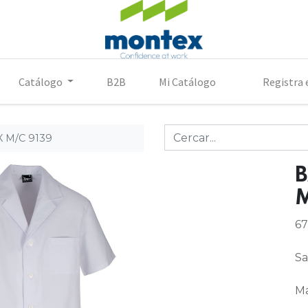
Catálogo
B2B
Mi Catálogo
Registra 
 M/C 9139
B
M
67
Sa
Ma