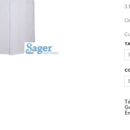
3 
Ci
Cu
T
C
Té
Ga
En