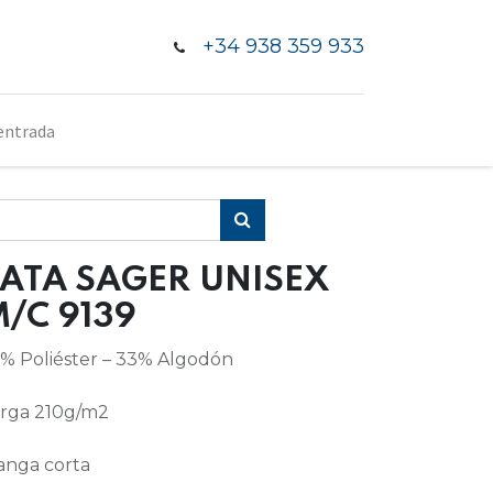
+34 938 359 933
entrada
ATA SAGER UNISEX
/C 9139
% Poliéster – 33% Algodón
rga 210g/m2
nga corta