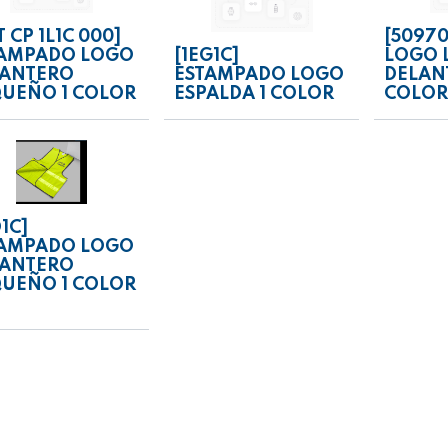
T CP 1L1C 000]
[50970
TAMPADO LOGO
[1EG1C]
LOGO 
LANTERO
ESTAMPADO LOGO
DELAN
UEÑO 1 COLOR
ESPALDA 1 COLOR
COLOR
D1C]
TAMPADO LOGO
LANTERO
UEÑO 1 COLOR