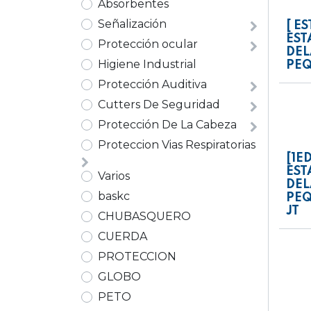
Absorbentes
Señalización
[ ES
ES
Protección ocular
DE
Higiene Industrial
PEQ
Protección Auditiva
Cutters De Seguridad
Protección De La Cabeza
Proteccion Vias Respiratorias
[1E
ES
Varios
DE
baskc
PEQ
JT
CHUBASQUERO
CUERDA
PROTECCION
GLOBO
PETO