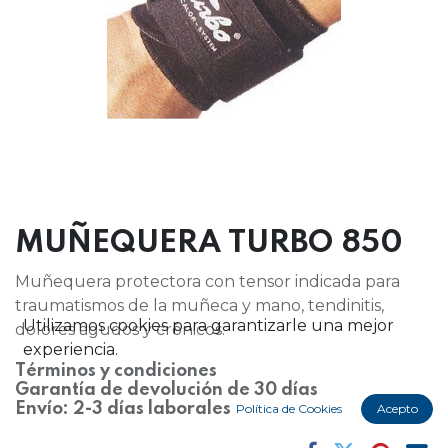
MUÑEQUERA TURBO 850
Muñequera protectora con tensor indicada para
traumatismos de la muñeca y mano, tendinitis,
Utilizamos cookies para garantizarle una mejor
dolores agudos y crónicos.
experiencia.
Términos y condiciones
Garantía de devolución de 30 días
Envío: 2-3 días laborales
Política de Cookies
Acepto