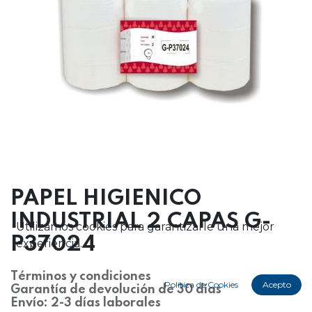
PAPEL HIGIENICO
INDUSTRIAL 2 CAPAS G-
Utilizamos cookies para garantizarle una mejor
P37024
experiencia.
Términos y condiciones
Política de Cookies
Acepto
Garantía de devolución de 30 días
Envío: 2-3 días laborales