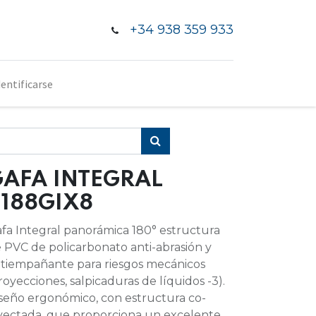
+34 938 359 933
dentificarse
GAFA INTEGRAL
188GIX8
fa Integral panorámica 180° estructura
 PVC de policarbonato anti-abrasión y
tiempañante para riesgos mecánicos
royecciones, salpicaduras de líquidos -3).
seño ergonómico, con estructura co-
yectada, que proporciona un excelente