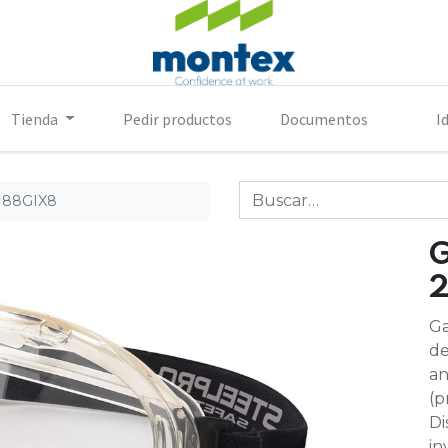
Tienda
Pedir productos
Documentos
I
188GIX8
2
Ga
de
an
(p
Di
in