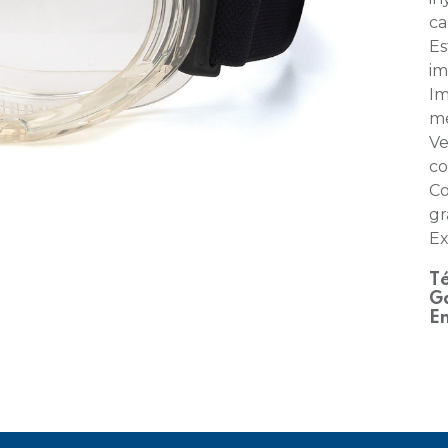
ca
Es
im
Im
me
Ve
co
Co
gr
Ex
Té
Ga
En