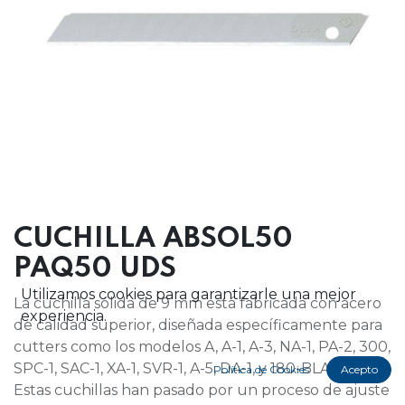
CUCHILLA ABSOL50
PAQ50 UDS
Utilizamos cookies para garantizarle una mejor
La cuchilla sólida de 9 mm está fabricada con acero
experiencia.
de calidad superior, diseñada específicamente para
cutters como los modelos A, A-1, A-3, NA-1, PA-2, 300,
SPC-1, SAC-1, XA-1, SVR-1, A-5, DA-1, y 180-BLACK.
Política de Cookies
Acepto
Estas cuchillas han pasado por un proceso de ajuste