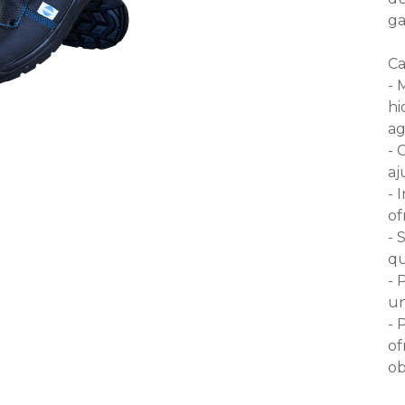
ga
Ca
- 
hi
ag
- 
aj
- 
of
- 
qu
- 
un
- 
of
ob