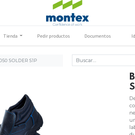
Tienda
Pedir productos
Documentos
I
050 SOLDER S1P
B
S
De
co
ne
un
la
du