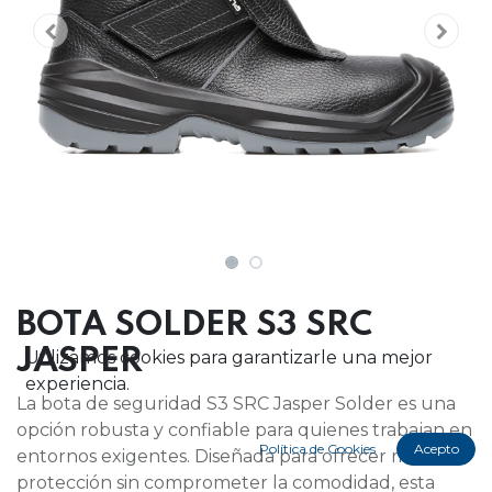
BOTA SOLDER S3 SRC
JASPER
Utilizamos cookies para garantizarle una mejor
experiencia.
La bota de seguridad S3 SRC Jasper Solder es una
opción robusta y confiable para quienes trabajan en
Política de Cookies
Acepto
entornos exigentes. Diseñada para ofrecer máxima
protección sin comprometer la comodidad, esta