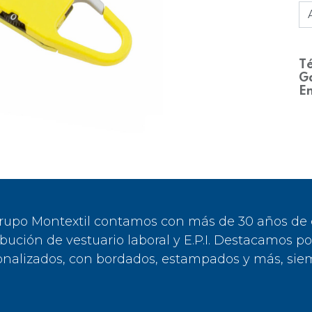
Té
Ga
En
rupo Montextil contamos con más de 30 años de ex
ibución de vestuario laboral y E.P.I. Destacamos p
onalizados, con bordados, estampados y más, siem