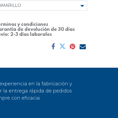
rminos y condiciones
rantía de devolución de 30 días
vío: 2-3 días laborales
periencia en la fabricación y
or la entrega rápida de pedidos
pre con eficacia.