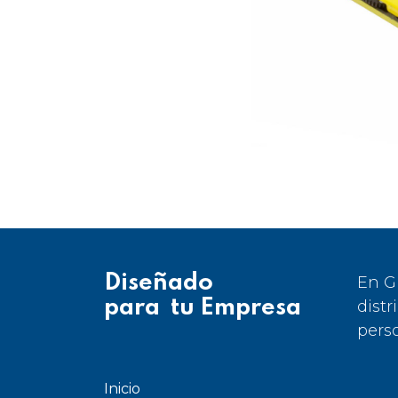
Diseñado
En G
para tu Empresa
distr
pers
Inicio