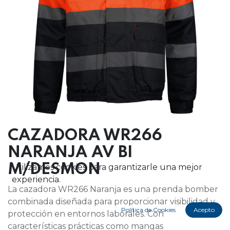
CAZADORA WR266
NARANJA AV BI
M/DESMON
Utilizamos cookies para garantizarle una mejor
experiencia.
La cazadora WR266 Naranja es una prenda bomber
combinada diseñada para proporcionar visibilidad y
Política de Cookies
Acepto
protección en entornos laborales. Con
características prácticas como mangas