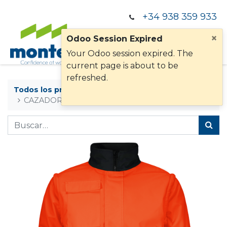
+34 938 359 933
×
Odoo Session Expired
Your Odoo session expired. The
current page is about to be
refreshed.
Todos los productos
CAZADORA WR266 NARANJA AV BI M/DESMON