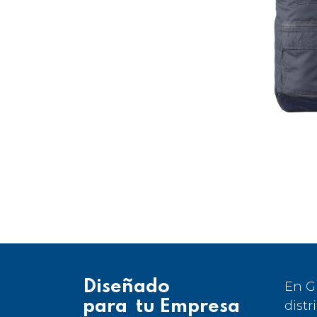
Diseñado
En G
para tu Empresa
distr