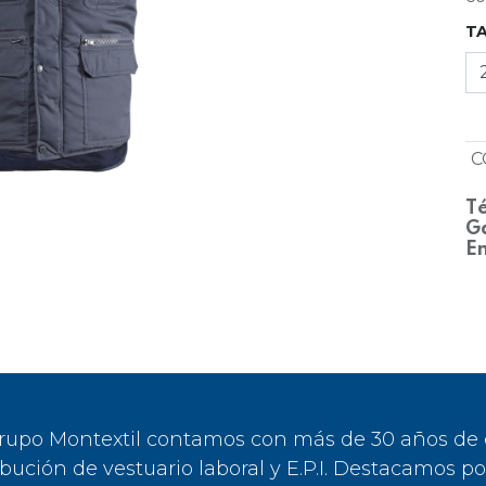
T
C
Té
Ga
En
rupo Montextil contamos con más de 30 años de ex
ibución de vestuario laboral y E.P.I. Destacamos p