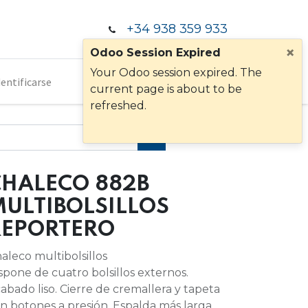
+34 938 359 933
×
Odoo Session Expired
Your Odoo session expired. The
dentificarse
current page is about to be
refreshed.
CHALECO 882B
ULTIBOLSILLOS
REPORTERO
aleco multibolsillos
spone de cuatro bolsillos externos.
abado liso. Cierre de cremallera y tapeta
n botones a presión. Espalda más larga.