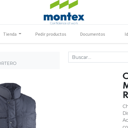
Tienda
Pedir productos
Documentos
I
PORTERO
M
Ch
Di
Ac
co