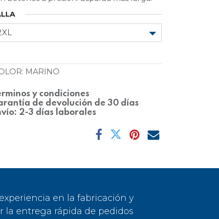
ALLA
OLOR
:
MARINO
rminos y condiciones
rantía de devolución de 30 días
vío: 2-3 días laborales
periencia en la fabricación y
or la entrega rápida de pedidos