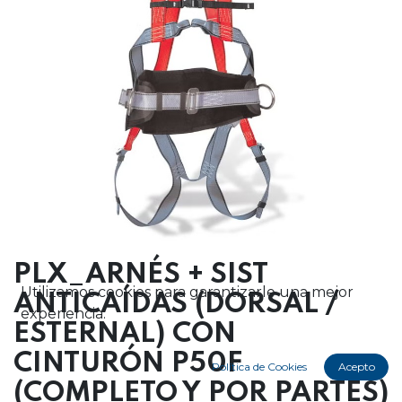
PLX_ARNÉS + SIST
Utilizamos cookies para garantizarle una mejor
ANTICAÍDAS (DORSAL /
experiencia.
ESTERNAL) CON
CINTURÓN P50F
Política de Cookies
Acepto
(COMPLETO Y POR PARTES)