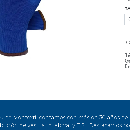
T
C
Té
Ga
En
rupo Montextil contamos con más de 30 años de ex
ibución de vestuario laboral y E.P.I. Destacamos p