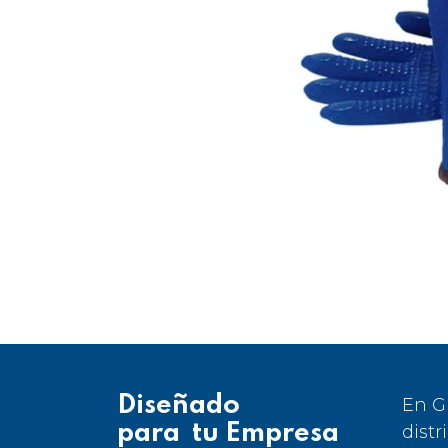
Diseñado
En G
para tu Empresa
distr