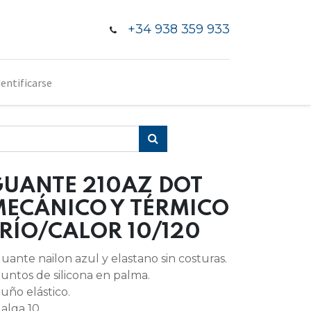
+34 938 359 933
dentificarse
GUANTE 210AZ DOT
MECÁNICO Y TÉRMICO
RÍO/CALOR 10/120
Guante nailon azul y elastano sin costuras.
Puntos de silicona en palma.
Puño elástico.
Galga 10.