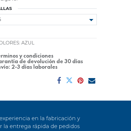
ALLAS
OLORES
:
AZUL
rminos y condiciones
rantía de devolución de 30 días
vío: 2-3 días laborales
periencia en la fabricación y
or la entrega rápida de pedidos