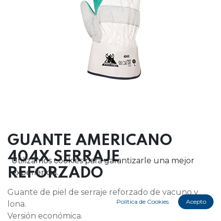
GUANTE AMERICANO
404X SERRAJE
Utilizamos cookies para garantizarle una mejor
REFORZADO
experiencia.
Guante de piel de serraje reforzado de vacuno y
Política de Cookies
Acepto
lona.
Versión económica.