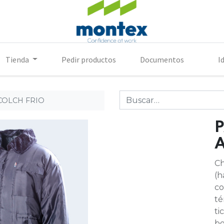
Tienda
Pedir productos
Documentos
I
COLCH FRIO
Ch
(h
co
té
ti
bo