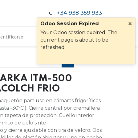
+34 938 359 933
×
Odoo Session Expired
Your Odoo session expired. The
dentificarse
current page is about to be
refreshed.
PARKA ITM-500
ACOLCH FRIO
aquetón para uso en cámaras frigoríficas
asta -30ºC.). Cierre central por cremallera
n tapeta de protección. Cuello interior
rmico de pelo sinté-
co y cierre ajustable con tira de velcro. Dos
lsillos de plastón abiertos y uno en pecho