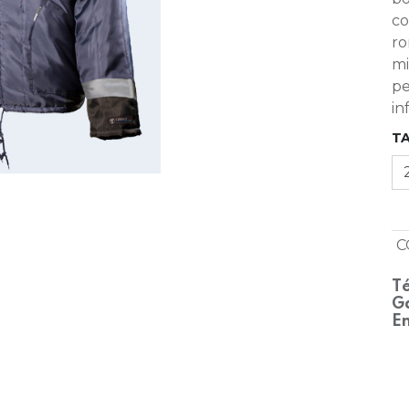
co
ro
mi
pe
in
T
C
Té
Ga
En