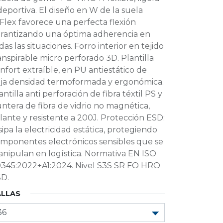
deportiva. El diseño en W de la suela
lex favorece una perfecta flexión
rantizando una óptima adherencia en
das las situaciones. Forro interior en tejido
anspirable micro perforado 3D. Plantilla
nfort extraíble, en PU antiestático de
ja densidad termoformada y ergonómica.
antilla anti perforación de fibra téxtil PS y
ntera de fibra de vidrio no magnética,
slante y resistente a 200J. Protección ESD:
sipa la electricidad estática, protegiendo
mponentes electrónicos sensibles que se
nipulan en logística. Normativa EN ISO
345:2022+A1:2024. Nivel S3S SR FO HRO
D.
ALLAS