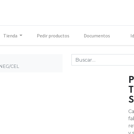
Tienda
Pedir productos
Documentos
I
NEG/CEL
S
Ca
fa
re
y 