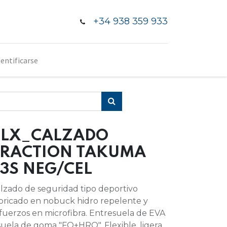
+34 938 359 933
dentificarse
PLX_CALZADO
TRACTION TAKUMA
3S NEG/CEL
lzado de seguridad tipo deportivo
bricado en nobuck hidro repelente y
fuerzos en microfibra. Entresuela de EVA
suela de goma "FO+HRO". Flexible, ligera