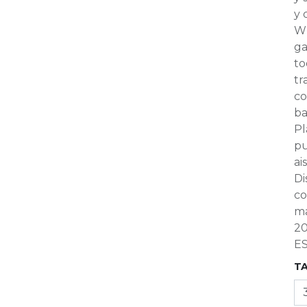
y 
WF
ga
to
tr
co
ba
Pl
pu
ai
Di
co
ma
20
ES
T