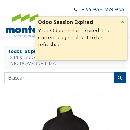
+34 938 359 933
×
Odoo Session Expired
Your Odoo session expired. The
current page is about to be
refreshed.
Todos los productos
PLX_SUDADERA 105704 BI CREMALLERA:
NEGRO/VERDE LIMA