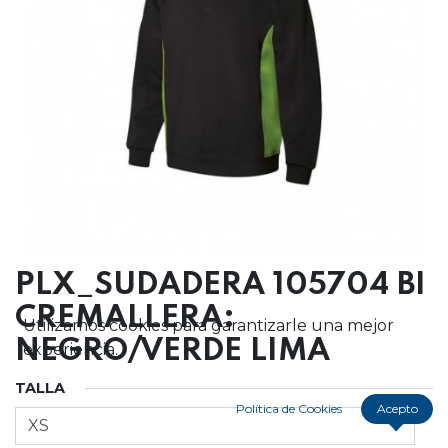
PLX_SUDADERA 105704 BI
CREMALLERA:
Utilizamos cookies para garantizarle una mejor
NEGRO/VERDE LIMA
experiencia.
TALLA
Política de Cookies
Acepto