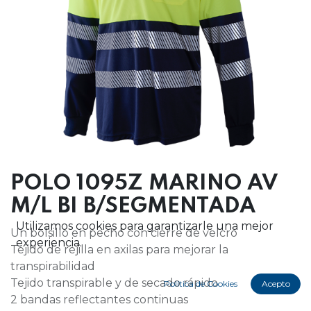
POLO 1095Z MARINO AV
M/L BI B/SEGMENTADA
Utilizamos cookies para garantizarle una mejor
Un bolsillo en pecho con cierre de velcro
experiencia.
Tejido de rejilla en axilas para mejorar la
transpirabilidad
Tejido transpirable y de secado rápido
Política de Cookies
Acepto
2 bandas reflectantes continuas