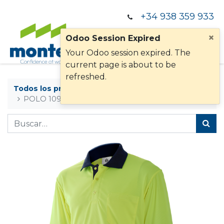
+34 938 359 933
×
Odoo Session Expired
Your Odoo session expired. The
current page is about to be
refreshed.
Todos los productos
POLO M/L
POLO 1095Z MARINO AV M/L BI B/SEGMENTADA