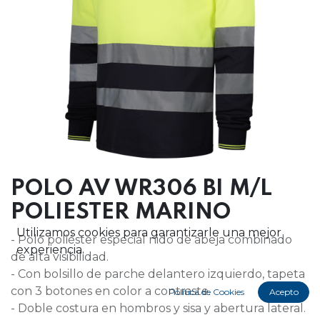
POLO AV WR306 BI M/L
POLIESTER MARINO
Utilizamos cookies para garantizarle una mejor
- Polo poliéster especial nido de abeja combinado
experiencia.
de alta visibilidad.
- Con bolsillo de parche delantero izquierdo, tapeta
con 3 botones en color a contraste.
Política de Cookies
Acepto
- Doble costura en hombros y sisa y abertura lateral.