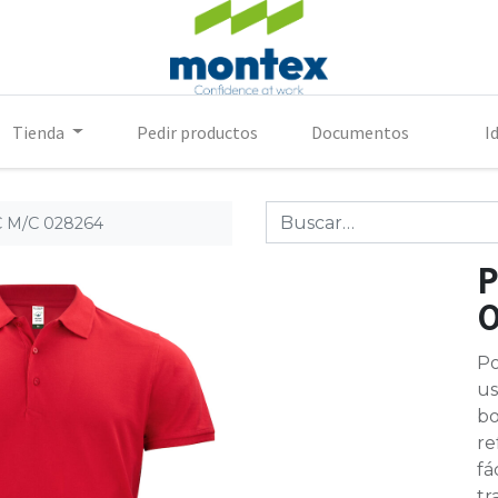
Tienda
Pedir productos
Documentos
I
 M/C 028264
P
Po
us
bo
re
fá
tr