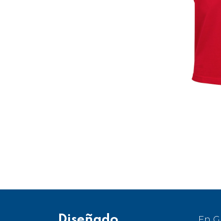
Diseñado
En G