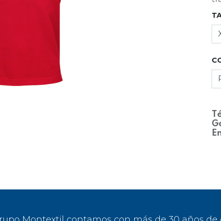
T
C
Té
Ga
En
rupo Montextil contamos con más de 30 años de ex