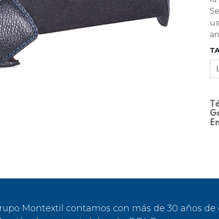
Se
us
an
T
Té
Ga
En
rupo Montextil contamos con más de 30 años de ex