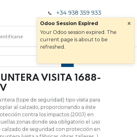
+34 938 359 933
×
Odoo Session Expired
Your Odoo session expired. The
dentificarse
current page is about to be
refreshed.
UNTERA VISITA 1688-
PV
ntera (tope de seguridad) tipo visita para
oplar al calzado, proporcionando a éste
otección contra los impactos (200J) en
uellas zonas donde sea obligatorio el uso
 calzado de seguridad con protección en
 puntera (visita a fábricas, obras, talleres...).