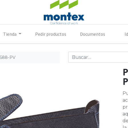
Tienda
Pedir productos
Documentos
I
1688-PV
P
Pu
ac
pr
aq
de
la