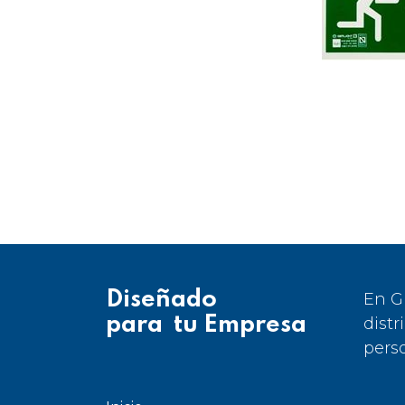
Diseñado
En G
para tu Empresa
distr
pers