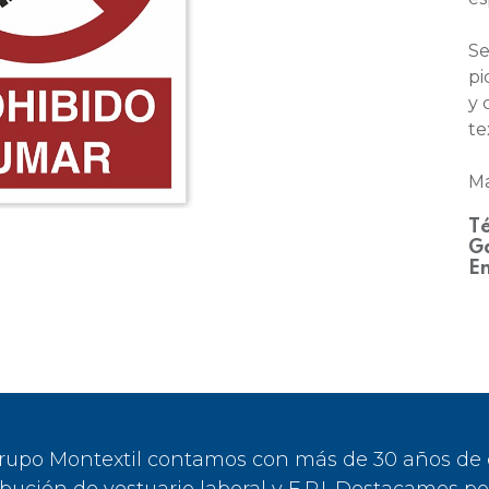
Se
pi
y 
te
Ma
Té
Ga
En
rupo Montextil contamos con más de 30 años de ex