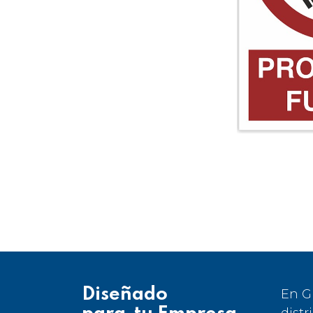
Diseñado
En G