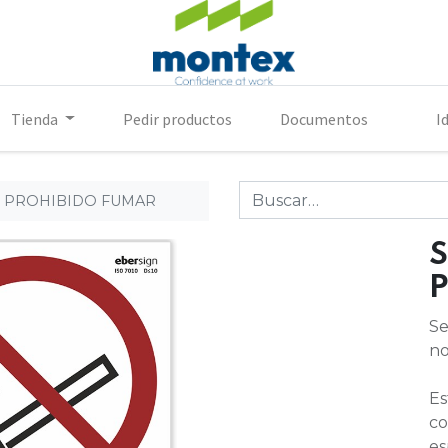
Tienda
Pedir productos
Documentos
I
A4 PROHIBIDO FUMAR
S
Se
no
Es
co
es