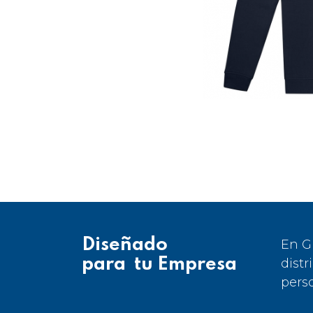
Diseñado
En G
para tu Empresa
distr
pers