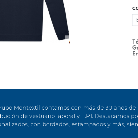
C
Té
Ga
En
rupo Montextil contamos con más de 30 años de ex
ibución de vestuario laboral y E.P.I. Destacamos p
onalizados, con bordados, estampados y más, siem