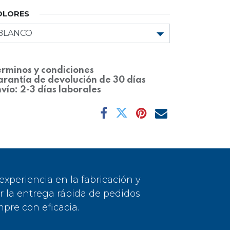
OLORES
rminos y condiciones
rantía de devolución de 30 días
vío: 2-3 días laborales
periencia en la fabricación y
or la entrega rápida de pedidos
pre con eficacia.