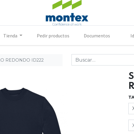
Tienda
Pedir productos
Documentos
I
O REDONDO ID222
T