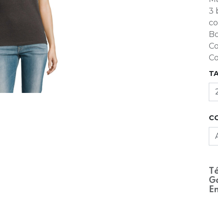
3 
co
Bo
Co
Co
T
C
Té
Ga
En