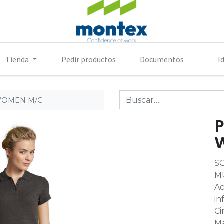
Tienda
Pedir productos
Documentos
I
WOMEN M/C
P
S
M
Ac
in
Ci
Ma