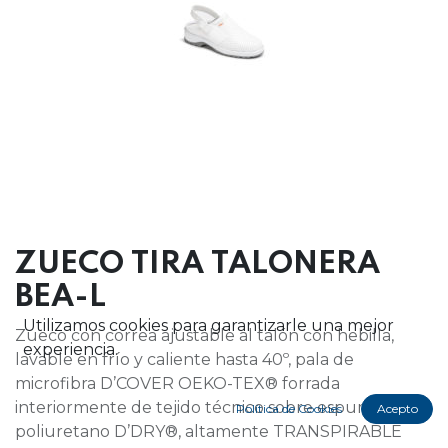
ZUECO TIRA TALONERA
BEA-L
Utilizamos cookies para garantizarle una mejor
Zueco con correa ajustable al talón con hebilla,
experiencia.
lavable en frío y caliente hasta 40º, pala de
microfibra D’COVER OEKO-TEX® forrada
interiormente de tejido técnico sobre espuma de
Política de Cookies
Acepto
poliuretano D’DRY®, altamente TRANSPIRABLE