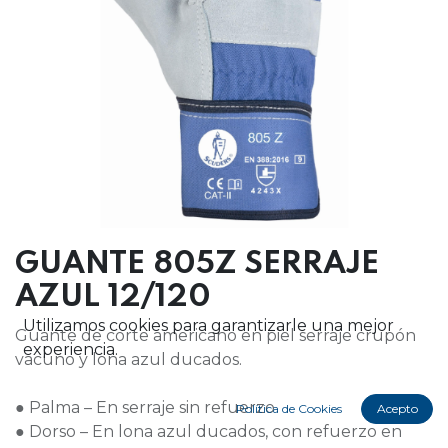
GUANTE 805Z SERRAJE
AZUL 12/120
Utilizamos cookies para garantizarle una mejor
Guante de corte americano en piel serraje crupón
experiencia.
vacuno y lona azul ducados.
● Palma – En serraje sin refuerzo
Política de Cookies
Acepto
● Dorso – En lona azul ducados, con refuerzo en