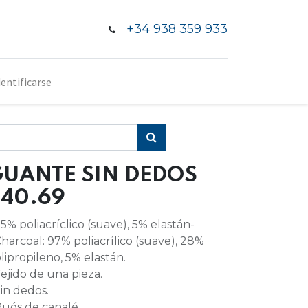
+34 938 359 933
dentificarse
GUANTE SIN DEDOS
40.69
95% poliacríclico (suave), 5% elastán-
Charcoal: 97% poliacrílico (suave), 28%
lipropileno, 5% elastán.
Tejido de una pieza.
Sin dedos.
Puós de canalé.