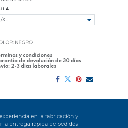
ALLA
OLOR
:
NEGRO
rminos y condiciones
rantía de devolución de 30 días
vío: 2-3 días laborales
periencia en la fabricación y
or la entrega rápida de pedidos