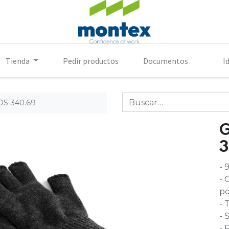
Tienda
Pedir productos
Documentos
I
S 340.69
3
- 
- 
po
- 
- 
- 