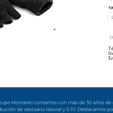
T
C
Té
Ga
En
rupo Montextil contamos con más de 30 años de ex
ibución de vestuario laboral y E.P.I. Destacamos p