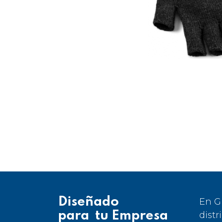
Diseñado
En G
para tu Empresa
distr