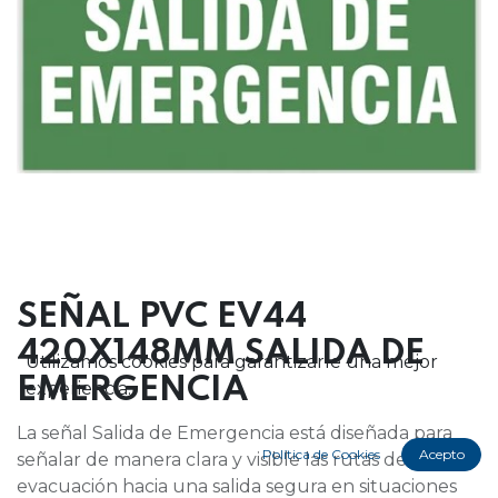
SEÑAL PVC EV44
420X148MM SALIDA DE
Utilizamos cookies para garantizarle una mejor
EMERGENCIA
experiencia.
La señal Salida de Emergencia está diseñada para
Política de Cookies
Acepto
señalar de manera clara y visible las rutas de
evacuación hacia una salida segura en situaciones