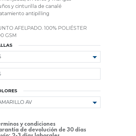
ños y cinturilla de canalé
atamiento antipilling
UNTO AFELPADO. 100% POLIÉSTER
00 GSM
ALLAS
OLORES
rminos y condiciones
rantía de devolución de 30 días
vío: 2-3 días laborales