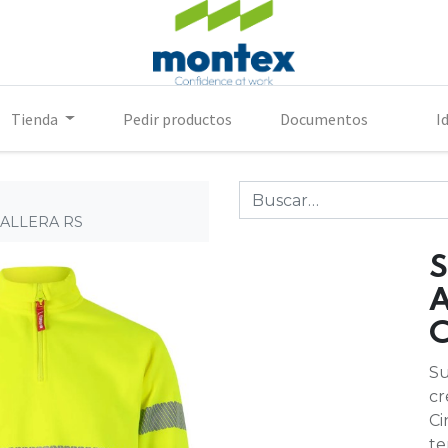
Tienda
Pedir productos
Documentos
I
ALLERA RS
Su
cr
Ci
te