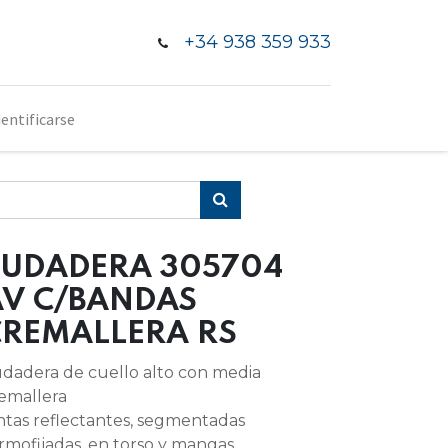
+34 938 359 933
dentificarse
SUDADERA 305704
AV C/BANDAS
CREMALLERA RS
dadera de cuello alto con media
emallera
ntas reflectantes, segmentadas
rmofijadas, en torso y mangas