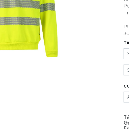
Pu
Tr
P
3
T
C
Té
Ga
En