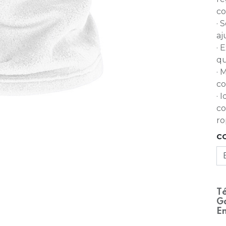
co
· 
aj
· 
qu
· 
co
· 
co
ro
C
Té
Ga
En