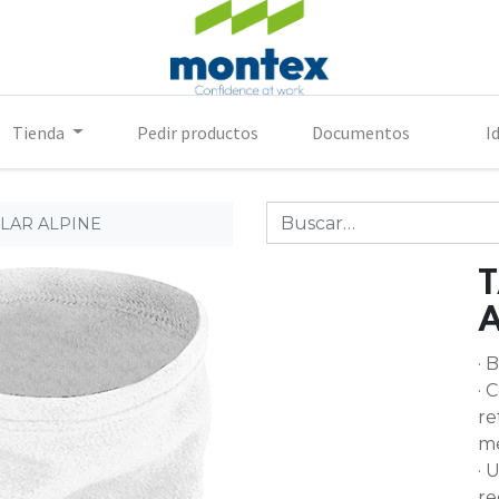
Tienda
Pedir productos
Documentos
I
LAR ALPINE
A
· 
· 
re
me
· 
re