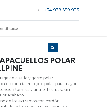
+34 938 359 933
dentificarse
TAPACUELLOS POLAR
LPINE
Braga de cuello y gorro polar
Confeccionada en tejido polar para mayor
tención térmica y anti-pilling para un
jor acabado
Uno de los extremos con cordón
gulador y freno para mejor ajuste y